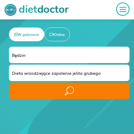
W gabinecie
Online