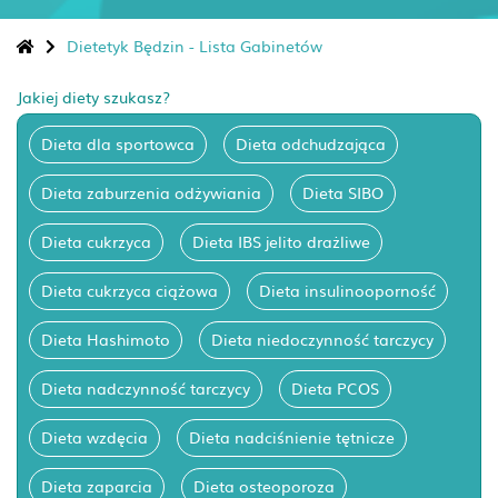
Dietetyk Będzin - Lista Gabinetów
Jakiej diety szukasz?
Dieta dla sportowca
Dieta odchudzająca
Dieta zaburzenia odżywiania
Dieta SIBO
Dieta cukrzyca
Dieta IBS jelito drażliwe
Dieta cukrzyca ciążowa
Dieta insulinooporność
Dieta Hashimoto
Dieta niedoczynność tarczycy
Dieta nadczynność tarczycy
Dieta PCOS
Dieta wzdęcia
Dieta nadciśnienie tętnicze
Dieta zaparcia
Dieta osteoporoza