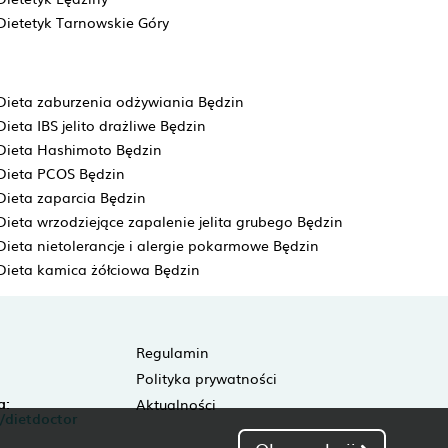
Dietetyk Tarnowskie Góry
Dieta zaburzenia odżywiania Będzin
Dieta IBS jelito drażliwe Będzin
Dieta Hashimoto Będzin
Dieta PCOS Będzin
Dieta zaparcia Będzin
Dieta wrzodziejące zapalenie jelita grubego Będzin
Dieta nietolerancje i alergie pokarmowe Będzin
Dieta kamica żółciowa Będzin
Regulamin
Polityka prywatności
a:
Aktualności
/dietdoctor