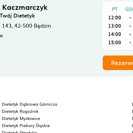
a Kaczmarczyk
PT
SO
Twój Dietetyk
12:00
-
 143,
42-500
Będzin
13:00
-
14:00
-
ne
15:00
-
Rezerw
Dietetyk Dąbrowa Górnicza
Dietetyk Rogoźnik
Dietetyk Mysłowice
Dietetyk Piekary Śląskie
Dietetyk Sławków