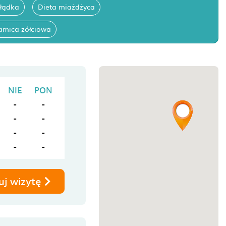
ołądka
Dieta miażdżyca
amica żółciowa
NIE
PON
-
-
-
-
-
-
-
-
uj wizytę