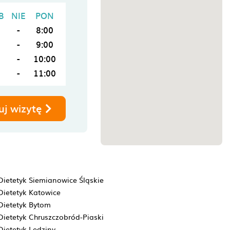
B
NIE
PON
-
8:00
-
9:00
-
10:00
-
11:00
uj wizytę
Dietetyk Siemianowice Śląskie
Dietetyk Katowice
Dietetyk Bytom
Dietetyk Chruszczobród-Piaski
Dietetyk Lędziny