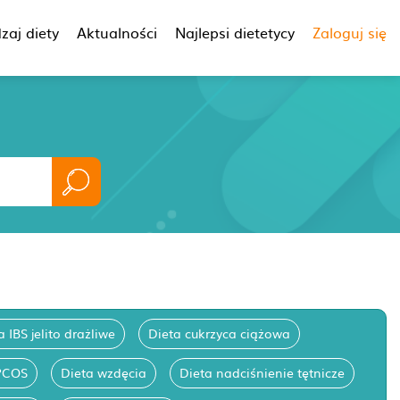
zaj diety
Aktualności
Najlepsi dietetycy
Zaloguj się
a IBS jelito drażliwe
Dieta cukrzyca ciążowa
PCOS
Dieta wzdęcia
Dieta nadciśnienie tętnicze