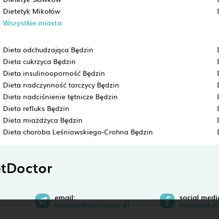
Dietetyk Mikołów
Wszystkie miasta
Dieta odchudzająca Będzin
Dieta cukrzyca Będzin
Dieta insulinooporność Będzin
Dieta nadczynność tarczycy Będzin
Dieta nadciśnienie tętnicze Będzin
Dieta refluks Będzin
Dieta miażdżyca Będzin
Dieta choroba Leśniowskiego-Crohna Będzin
tDoctor
email:
social medi
kontakt@dietdoctor.pl
facebook.pl