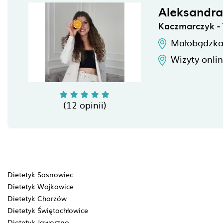
Aleksandr
Kaczmarczyk - 
Małobądzka
Wizyty onli
(12 opinii)
Dietetyk Sosnowiec
Dietetyk Wojkowice
Dietetyk Chorzów
Dietetyk Świętochłowice
Dietetyk Jaworzno