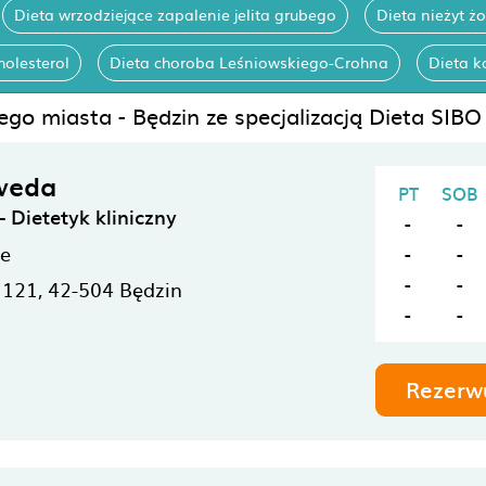
Dieta wrzodziejące zapalenie jelita grubego
Dieta nieżyt ż
holesterol
Dieta choroba Leśniowskiego-Crohna
Dieta k
ego miasta - Będzin ze specjalizacją Dieta SIBO
weda
PT
SOB
Dietetyk kliniczny
-
-
ne
-
-
-
-
 121,
42-504
Będzin
-
-
Rezerw