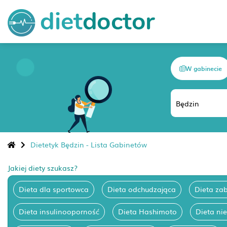
W gabinecie
Dietetyk Będzin - Lista Gabinetów
Jakiej diety szukasz?
Dieta dla sportowca
Dieta odchudzająca
Dieta za
Dieta insulinooporność
Dieta Hashimoto
Dieta ni