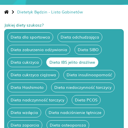
Dietetyk Będzin - Lista Gabinetów
Jakiej diety szukasz?
Dieta dla sportowca
Dieta odchudzająca
Dieta zaburzenia odżywiania
Dieta SIBO
Dieta cukrzyca
Dieta IBS jelito drażliwe
Dieta cukrzyca ciążowa
Dieta insulinooporność
Dieta Hashimoto
Dieta niedoczynność tarczycy
Dieta nadczynność tarczycy
Dieta PCOS
Dieta wzdęcia
Dieta nadciśnienie tętnicze
Dieta zaparcia
Dieta osteoporoza