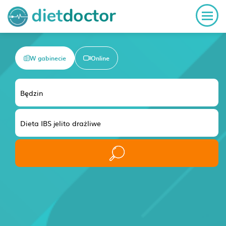
W gabinecie
Online